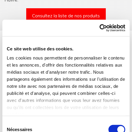
Consultez la liste de nos produits
Nos missions
Ce site web utilise des cookies.
Notre mission première est de répondre aux diverses
Les cookies nous permettent de personnaliser le contenu
et les annonces, d'offrir des fonctionnalités relatives aux
demandes de nos clients, exclusivement professionnels
médias sociaux et d'analyser notre trafic. Nous
(grossistes importateurs) sur les marchés Drom-Com et
partageons également des informations sur l'utilisation de
Afrique de l’Ouest.
notre site avec nos partenaires de médias sociaux, de
En qualité de représentant de marque ou d’usine, nous
publicité et d'analyse, qui peuvent combiner celles-ci
sélectionnons des marchandises de qualité à des
avec d'autres informations que vous leur avez fournies
conditions tarifaires optimisées.
ou qu'ils ont collectées lors de votre utilisation de leurs
services.
Par ailleurs, sur le plan logistique, nous avons également
Sélection
tissés des relations privilégiées avec des compagnies
Nécessaires
du